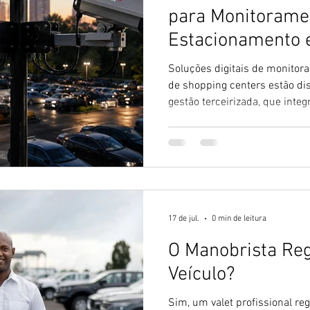
para Monitorame
Estacionamento
Centers?
Soluções digitais de monito
de shopping centers estão di
gestão terceirizada, que int
dashboard remoto em um únic
17 de jul.
0 min de leitura
O Manobrista Reg
Veículo?
Sim, um valet profissional reg