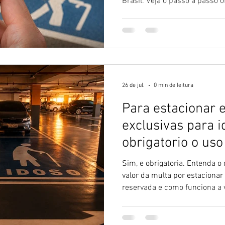
Brasil. Veja o passo a passo of
26 de jul.
0 min de leitura
Para estacionar 
exclusivas para i
obrigatorio o uso
Estacionamento?
Sim, e obrigatoria. Entenda o 
valor da multa por estaciona
reservada e como funciona a v