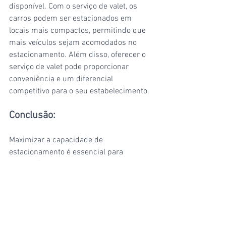
disponível. Com o serviço de valet, os 
carros podem ser estacionados em 
locais mais compactos, permitindo que 
mais veículos sejam acomodados no 
estacionamento. Além disso, oferecer o 
serviço de valet pode proporcionar 
conveniência e um diferencial 
competitivo para o seu estabelecimento.
Conclusão:
Maximizar a capacidade de 
estacionamento é essencial para 
atender às demandas dos clientes e 
garantir um fluxo eficiente de tráfego. Ao 
adotar estratégias inteligentes, como um 
layout bem planejado, sinalização 
adequada, uso de tecnologias de 
estacionamento inteligente e serviço de 