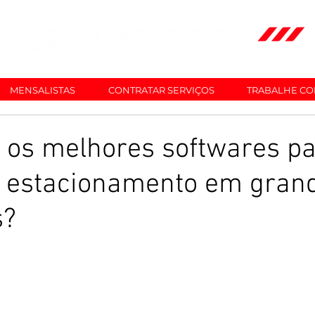
MENSALISTAS
CONTRATAR SERVIÇOS
TRABALHE C
 os melhores softwares p
e estacionamento em gran
s?
 5 estrelas.