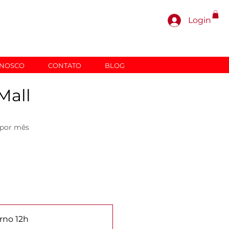
Login
ONOSCO
CONTATO
BLOG
Mall
Preço
por mês
urno 12h