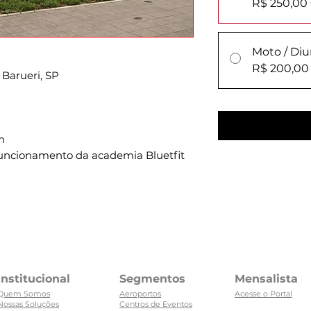
R$ 250,00
Moto / Diu
R$ 200,00
, Barueri, SP
h
funcionamento da academia Bluetfit
Institucional
Segmentos
Mensalista
Quem Somos
Aeroportos
Acesse o Portal
Nossas Soluções
Centros de Eventos